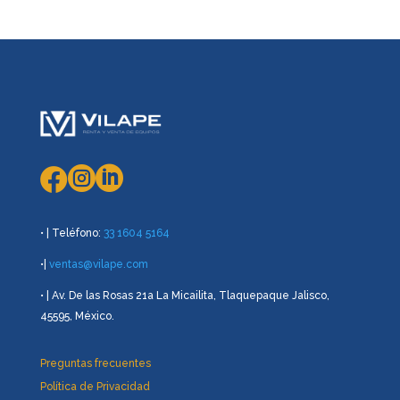



• | Teléfono:
33 1604 5164
•|
ventas@vilape.com
• | Av. De las Rosas 21a La Micailita, Tlaquepaque Jalisco,
45595, México.
Preguntas frecuentes
Política de Privacidad