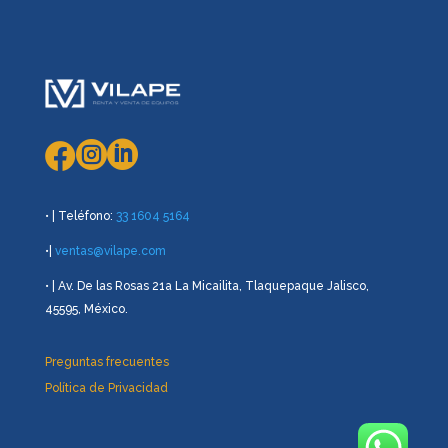



• | Teléfono:
33 1604 5164
•|
ventas@vilape.com
• | Av. De las Rosas 21a La Micailita, Tlaquepaque Jalisco,
45595, México.
Preguntas frecuentes
Política de Privacidad